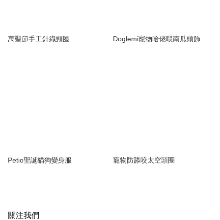
萬聖節手工針織頸圈
Doglemi寵物哈佬喂南瓜頭飾
Petio聖誕貓狗變身服
寵物防舔咬太空頭圈
關注我們