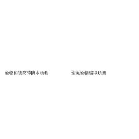
寵物術後防舔防水頭套
聖誕寵物編織頸圈