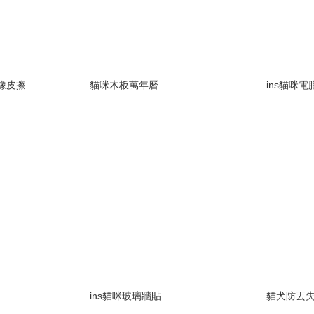
形橡皮擦
貓咪木板萬年曆
ins貓咪
ins貓咪玻璃牆貼
貓犬防丟