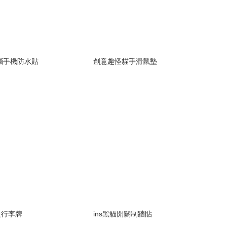
電腦手機防水貼
創意趣怪貓手滑鼠墊
失行李牌
ins黑貓開關制牆貼