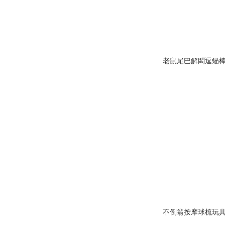
老鼠尾巴解悶逗貓
不倒翁按摩球梳玩