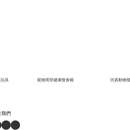
鼠玩具
寵物胃部健康慢食碗
仿真動物
注我們