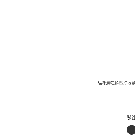
貓咪瘋狂解壓打地
關