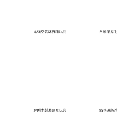
棒
逗貓空氣球狩獵玩具
自動感應
具
解悶木製遊戲盒玩具
貓咪磁懸