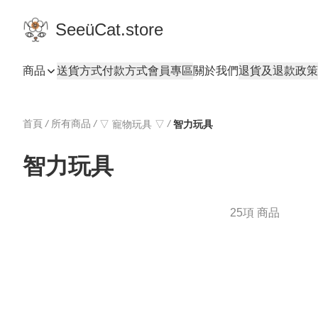
SeeüCat.store
商品
送貨方式
付款方式
會員專區
關於我們
退貨及退款政策
首頁
/
所有商品
/
/
▽ 寵物玩具 ▽
智力玩具
智力玩具
25項 商品