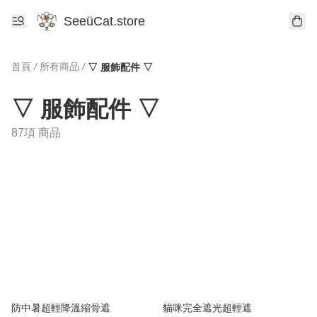
SeeüCat.store
首頁
/
所有商品
/
▽ 服飾配件 ▽
▽ 服飾配件 ▽
87項 商品
防中暑超輕降溫縮骨遮
貓咪完全遮光超輕遮