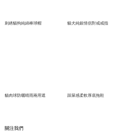
刺綉貓狗純綿棒球帽
貓犬純銀情侶對戒戒指
貓肉球防曬晴雨兩用遮
踩屎感柔軟厚底拖鞋
關注我們