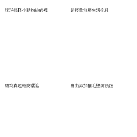
球球搞怪小動物純綿襪
超輕量無壓生活拖鞋
貓寫真超輕防曬遮
自由添加貓毛墜飾頸鏈