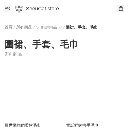
SeeüCat.store
首頁
/
所有商品
/
/
▽ 廚房用品 ▽
圍裙、手套、毛巾
圍裙、手套、毛巾
9項 商品
厭世動物們柔軟毛巾
童話貓咪擦手毛巾