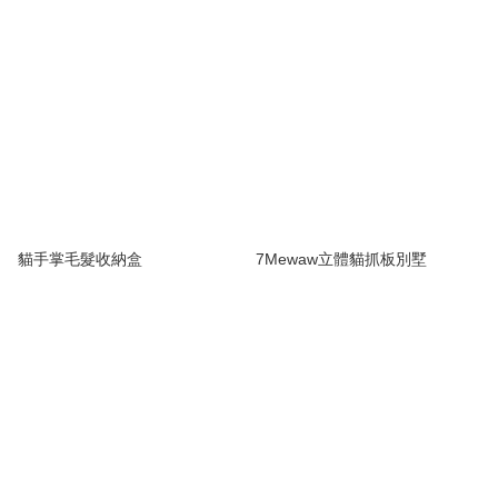
貓手掌毛髮收納盒
7Mewaw立體貓抓板別墅