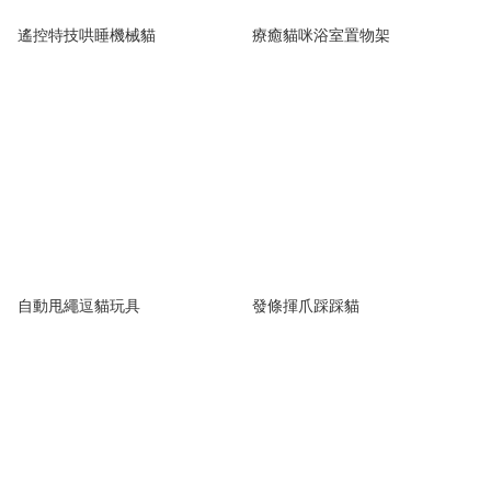
遙控特技哄睡機械貓
療癒貓咪浴室置物架
自動甩繩逗貓玩具
發條揮爪踩踩貓