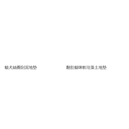
貓犬絲圈刮泥地墊
翻肚貓咪軟珪藻土地墊