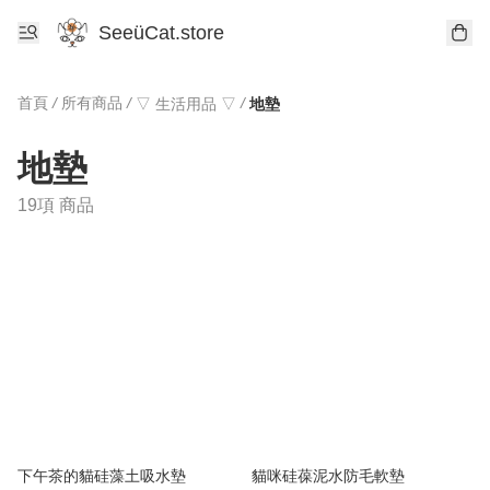
SeeüCat.store
首頁
/
所有商品
/
/
▽ 生活用品 ▽
地墊
地墊
19項 商品
下午茶的貓硅藻土吸水墊
貓咪硅葆泥水防毛軟墊