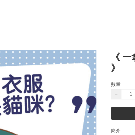
《 一
》
數量
−
簡介