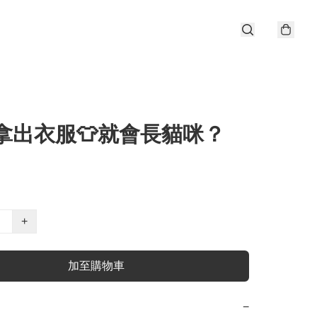
拿出衣服👕就會長貓咪？
+
加至購物車
−