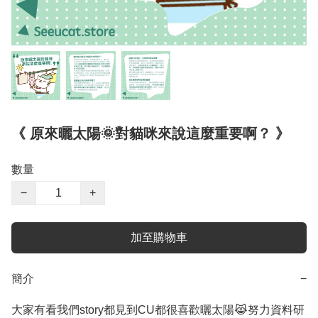
《 原來曬太陽🌞對貓咪來說這麼重要啊？ 》
數量
−
+
加至購物車
簡介
−
大家有看我們story都見到CU都很喜歡曬太陽😹努力資料研