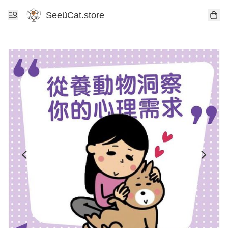
SeeüCat.store