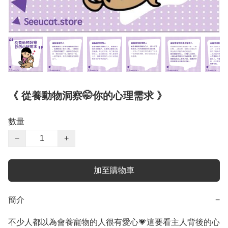
《 從養動物洞察🤭你的心理需求 》
數量
−
+
加至購物車
簡介
−
不少人都以為會養寵物的人很有愛心💗這要看主人背後的心