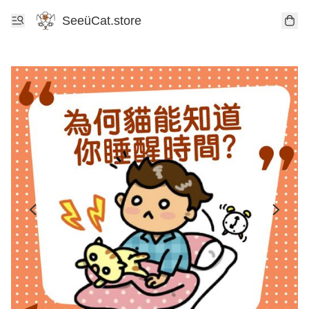
SeeüCat.store