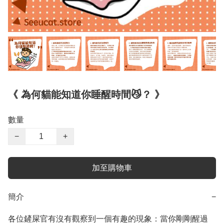
《 為何貓能知道你睡醒時間😼？ 》
數量
−
+
加至購物車
簡介
−
各位鏟屎官有沒有觀察到一個有趣的現象：當你剛剛醒過