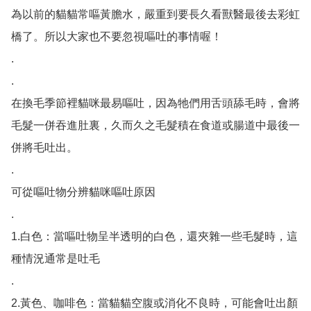
為以前的貓貓常嘔黃膽水，嚴重到要長久看獸醫最後去彩虹
橋了。所以大家也不要忽視嘔吐的事情喔！

.

.

在換毛季節裡貓咪最易嘔吐，因為牠們用舌頭舔毛時，會將
毛髮一併吞進肚裏，久而久之毛髮積在食道或腸道中最後一
併將毛吐出。

.

可從嘔吐物分辨貓咪嘔吐原因

.

1.白色：當嘔吐物呈半透明的白色，還夾雜一些毛髮時，這
種情況通常是吐毛

.

2.黃色、咖啡色：當貓貓空腹或消化不良時，可能會吐出顏