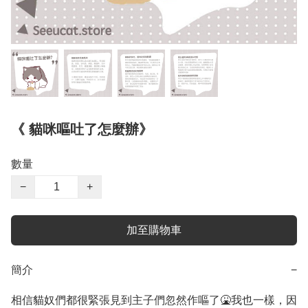
《 貓咪嘔吐了怎麼辦》
數量
−
+
加至購物車
簡介
−
相信貓奴們都很緊張見到主子們忽然作嘔了🤮我也一樣，因