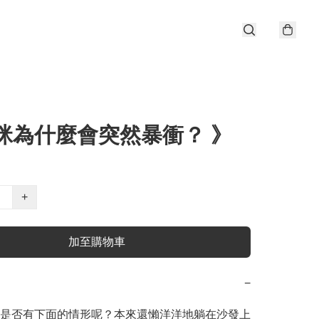
貓咪為什麼會突然暴衝？ 》
+
加至購物車
−
是否有下面的情形呢？本來還懶洋洋地躺在沙發上