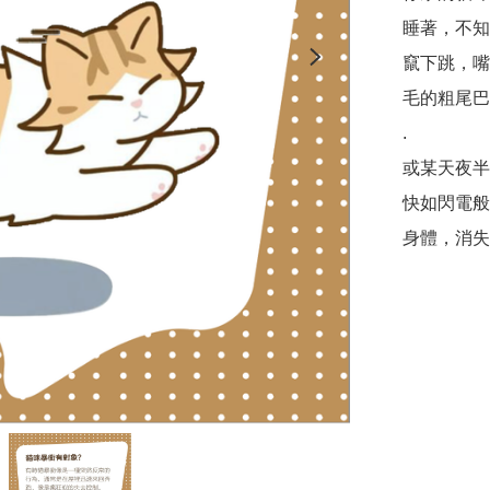
睡著，不知
竄下跳，嘴
毛的粗尾巴
.

或某天夜半
快如閃電般
身體，消失