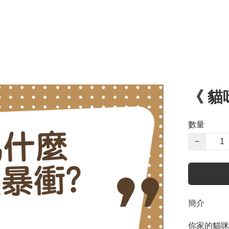
《 
數量
−
簡介
你家的貓咪