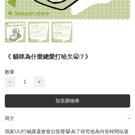
《 貓咪為什麼總愛打哈欠🥱？》
數量
−
+
加至購物車
簡介
−
我家UU打喊露還會發出怪聲😹為了研究他為何長時間站著