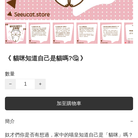
《 貓咪知道自己是貓嗎?🤔 》
數量
−
+
加至購物車
簡介
−
奴才們你是否有想過，家中的喵皇知道自己是「貓咪」嗎？