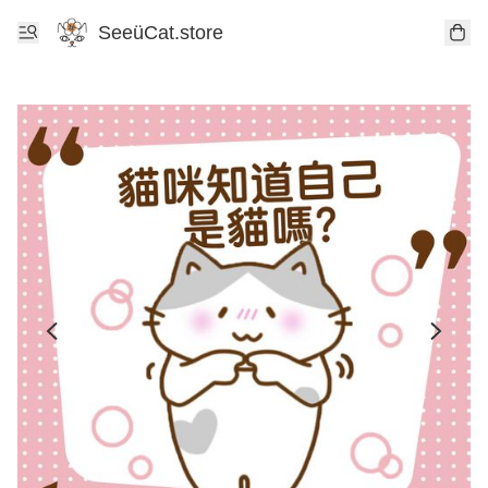
SeeüCat.store