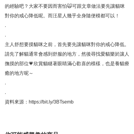
的經驗吧？大家不要因而害怕🙀可跟文章做法要先讓貓咪
對你的戒心降低呢。而汪星人幾乎全身隨便模都可以！

. 

.

主人舒想要摸貓咪之前，首先要先讓貓咪對你的戒心降低。
請先了解貓通常會感到舒服的地方，然後尋找愛貓樂於讓人
撫摸的部位💗欣賞貓瞇著眼睛滿心歡喜的模樣，也是養貓療
癒的地方呢～

.

.

資料來源：https://bit.ly/3BTsemb