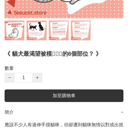
《 貓犬最渴望被模💆🏻‍♀️的6個部位？ 》
數量
−
+
加至購物車
簡介
−
應該不少人有過伸手摸貓咪，但卻遭到貓咪無情以對或出抓