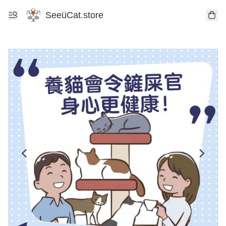
SeeüCat.store