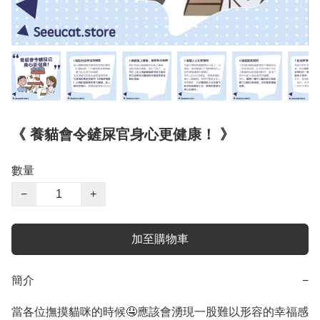
《 養貓會令鏟屎官身心更健康！ 》
數量
−
+
加至購物車
簡介
−
當各位撫摸貓咪的時候🤤應該會湧現一股難以形容的幸福感