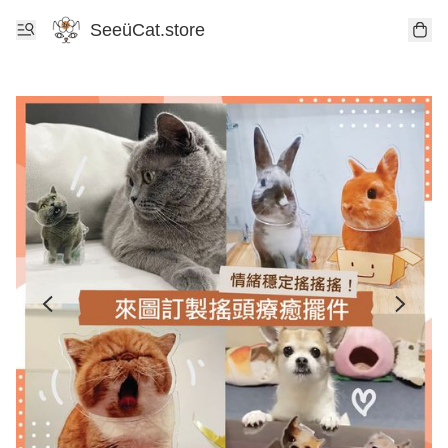
SeeüCat.store