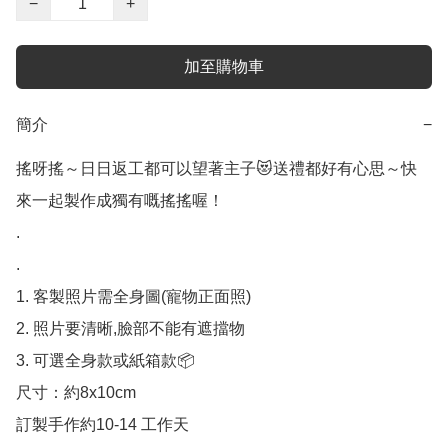
−
+
加至購物車
簡介
−
搖呀搖～日日返工都可以望著主子😻送禮都好有心思～快
來一起製作成獨有嘅搖搖喔！

.

.

1. 客製照片需全身圖(寵物正面照)

2. 照片要清晰,臉部不能有遮擋物

3. 可選全身款或紙箱款📦

尺寸：約8x10cm

訂製手作約10-14 工作天
