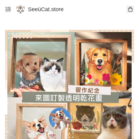
SeeüCat.store