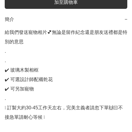
加至購物車
簡介
−
給我們發送寵物相片💕無論是留作紀念還是朋友送禮都是特
別的意思

.

.

✔️ 玻璃木製相框

✔️ 可選設計師配襯乾花

✔️ 可另加寵物

.

❕ 訂製大約30-45工作天左右，完美主義者請忽下單🙌🏻不
接急單請耐心等候 ❕