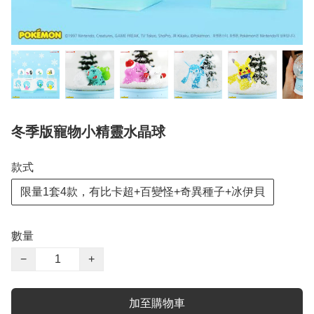
冬季版寵物小精靈水晶球
款式
限量1套4款，有比卡超+百變怪+奇異種子+冰伊貝
數量
−
+
加至購物車