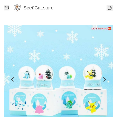
SeeüCat.store