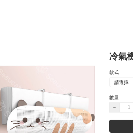
冷氣
款式
數量
−