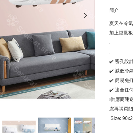
簡介
夏天在冷氣
加上擋風板
.

.

✔️ 密孔
✔️ 減低
✔️ 簡易
✔️ 適合任
❕供應商運
慮再購買🙌
 Size: 90x