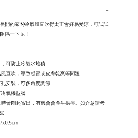
−
長開的家🥶冷氣風直吹得太正會好易受涼，可試試
阻隔一下呢！

設計，可防止冷氣水堆積

冷氣風直吹，導致感冒或皮膚乾爽等問題

免打孔安裝，可多角度調節

何冷氣機型號

送時會圈起寄出，有機會會產生摺痕。如介意請考


27x0.5cm