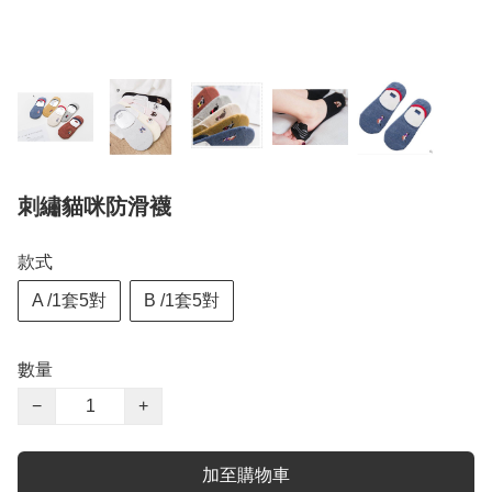
刺繡貓咪防滑襪
款式
A /1套5對
B /1套5對
數量
−
+
加至購物車