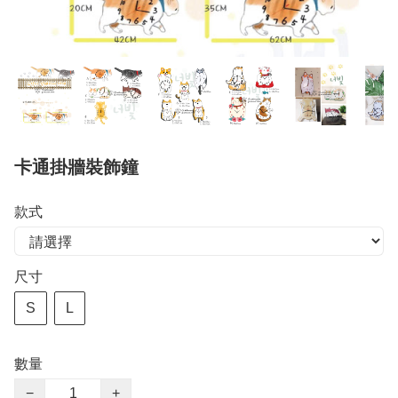
卡通掛牆裝飾鐘
款式
尺寸
S
L
數量
−
+