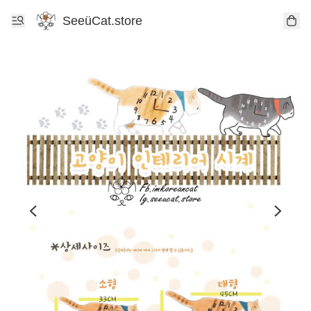
SeeüCat.store