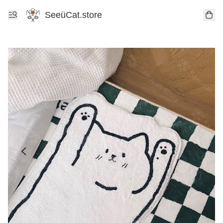
SeeüCat.store