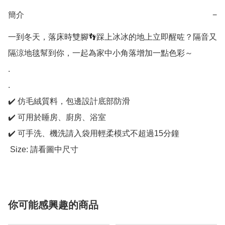
簡介
−
一到冬天，落床時雙腳👣踩上冰冰的地上立即醒咗？隔音又
隔涼地毯幫到你，一起為家中小角落增加一點色彩～

.

.

✔️ 仿毛絨質料，包邊設計底部防滑 

✔️ 可用於睡房、廚房、浴室 

✔️ 可手洗、機洗請入袋用輕柔模式不超過15分鐘

 Size: 請看圖中尺寸
你可能感興趣的商品