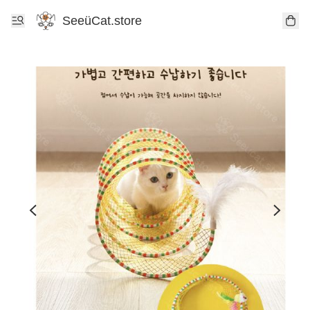
SeeüCat.store