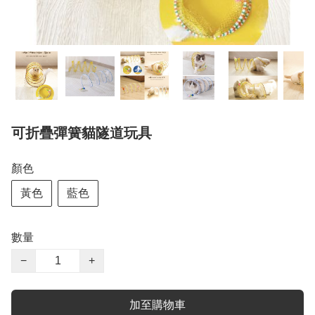
可折疊彈簧貓隧道玩具
顏色
黃色
藍色
數量
−
+
加至購物車