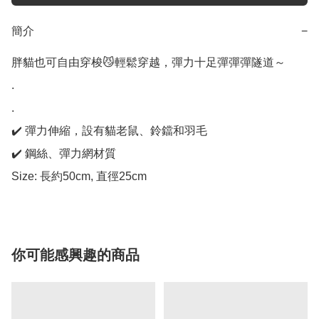
簡介
−
胖貓也可自由穿梭😼輕鬆穿越，彈力十足彈彈彈隧道～

.

.

✔️ 彈力伸縮，設有貓老鼠、鈴鐺和羽毛

✔️ 鋼絲、彈力網材質

Size: 長約50cm, 直徑25cm
你可能感興趣的商品