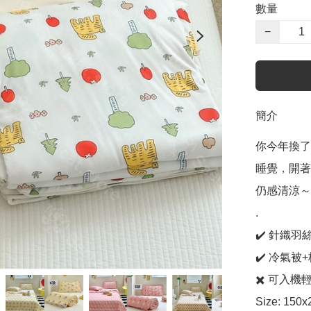
數量
−
簡介
你今年換了
睡覺，開著
仍感清涼～

.

✔️ 針織羽
✔️ 冷氣被
✖️ 可入
Size: 150