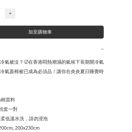
+
加至購物車
−
冷氣被沒？🥵在香港悶熱潮濕的氣候下長期開冷氣
冷氣蓋棉被已成為必須品！讓你在炎炎夏日睡覺時
絲棉質料

+枕套一對

機輕柔低溫水洗，請勿浸泡

x200cm, 200x230cm