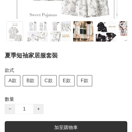
夏季短䄂家居服套裝
款式
A款
B款
C款
E款
F款
數量
−
+
加至購物車