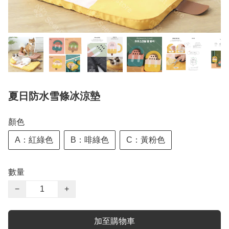
夏日防水雪條冰涼墊
顏色
A：紅綠色
B：啡綠色
C：黃粉色
數量
−
+
加至購物車