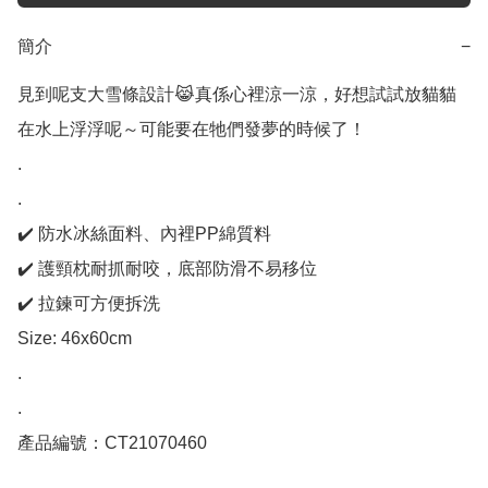
簡介
−
見到呢支大雪條設計😹真係心裡涼一涼，好想試試放貓貓
在水上浮浮呢～可能要在牠們發夢的時候了！

.

.

✔️ 防水冰絲面料、內裡PP綿質料

✔️ 護頸枕耐抓耐咬，底部防滑不易移位

✔️ 拉鍊可方便拆洗

Size: 46x60cm

.

.

產品編號：CT21070460