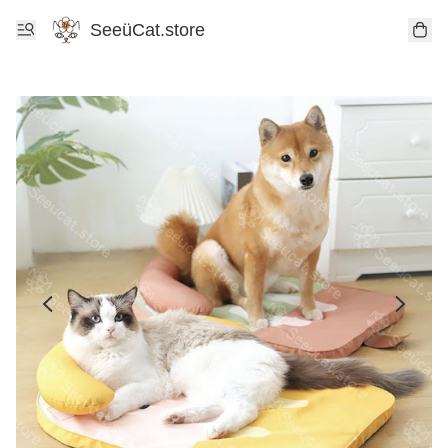
SeeüCat.store