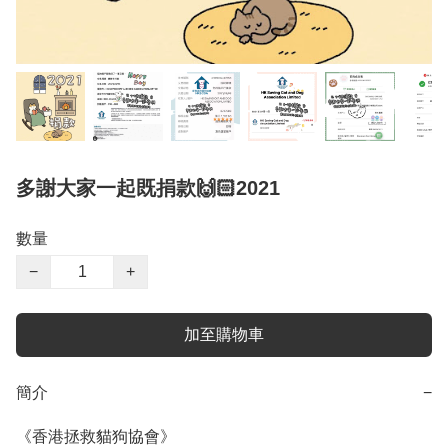
多謝大家一起既捐款🙌🏻2021
數量
−
+
加至購物車
簡介
−
《香港拯救貓狗協會》
