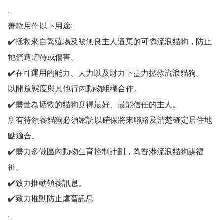
.

善款用作以下用途:

✔️拯救來自繁殖埸及被無良主人遺棄的可憐流浪貓狗，防止
牠們遭虐待或傷害。

✔️在可運用的能力、人力以及財力下盡力拯救流浪貓狗。

以開放態度與其他行內動物組織合作。

✔️盡量為拯救的貓狗覓得最好、最能信任的主人。

所有待領養貓狗必須家訪以確保將來聯絡及清楚確定居住地
點適合。

✔️盡力多做區內動物生育控制計劃，為香港流浪貓狗謀福
祉。

✔️致力推動領養訊息。

✔️致力推動防止虐畜訊息

.
