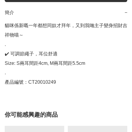
簡介
−
貓咪係新嘅一年都想同奴才拜年，又到我哋主子變身招財吉
祥物喵～

.

✔️ 可調節繩子，耳位舒適

Size: S兩耳間距4cm, M兩耳間距5.5cm

.

你可能感興趣的商品