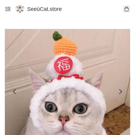
SeeüCat.store