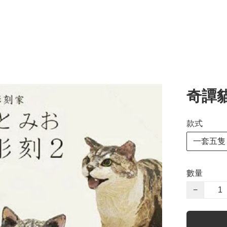
奇譚
款式
一套五隻
數量
−