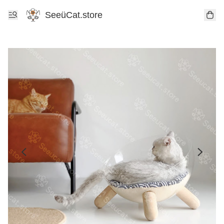
SeeüCat.store