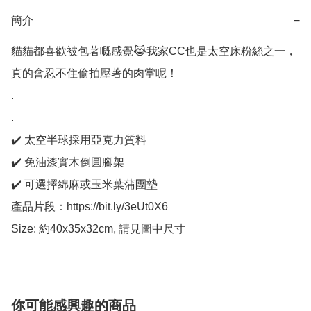
簡介
−
貓貓都喜歡被包著嘅感覺😹我家CC也是太空床粉絲之一，
真的會忍不住偷拍壓著的肉掌呢！

.

.

✔️ 太空半球採用亞克力質料

✔️ 免油漆實木倒圓腳架

✔️ 可選擇綿麻或玉米葉蒲團墊

產品片段：https://bit.ly/3eUt0X6

Size: 約40x35x32cm, 請見圖中尺寸
你可能感興趣的商品