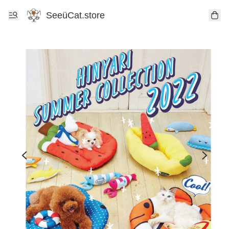
SeeüCat.store