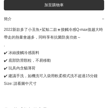
加至購物車
簡介
−
2022新款多了小丑魚+鯊鯨二款☀️接觸冷感Q-max值越大時
帶走的熱量會越多，同時享有抗菌防臭功效～

.

✔️ 冰絲接觸冷感面料

✔️ 底部防滑顆粒，不易移動

✔️ 玩具內含貓薄荷

✔️ 建議手洗，如機洗可入袋用軟柔模式洗不超過15分鐘

Size: 請看圖中尺寸