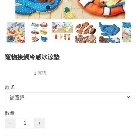
寵物接觸冷感冰涼墊
1 評語
款式
數量
−
+