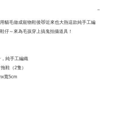
−
用貓毛做成寵物鞋後😻近來也大熱這款純手工編
鞋仔～來為毛孩穿上搞鬼拍攝道具！

合，純手工編織

對拖鞋（2隻）

cmx寬5cm 