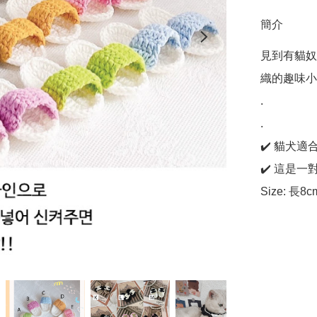
簡介
見到有貓奴
織的趣味小
. 

.

✔️ 貓犬適
✔️ 這是一
Size: 長8