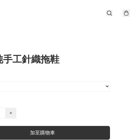
純手工針織拖鞋
+
加至購物車