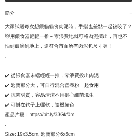
簡介
−
大家試過每次想餵貓貓食肉泥時，手指也差點一起被咬了？
😿用餵食器輕輕一推～零浪費地就可將肉泥擠出，再也不
怕到處滴到地上，還符合市面所有肉泥包尺寸喔！

.

.

✔️ 從餵食器末端輕輕一推，零浪費投出肉泥

✔️ 匙羹部分大，可自行混合營養粉一起食用

✔️ 抗菌材質，容易清潔不用擔心細菌滋生

✔️ 可掛在鉤子上曬乾，隨機顏色

產品片段：https://bit.ly/33Gkf0m

.

Size: 19x3.5cm, 匙羹部分6x6cm