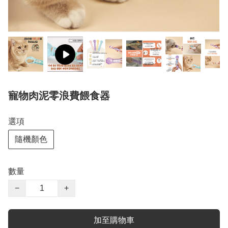
寵物肉泥零浪費餵食器
選項
隨機顏色
數量
−
+
加至購物車