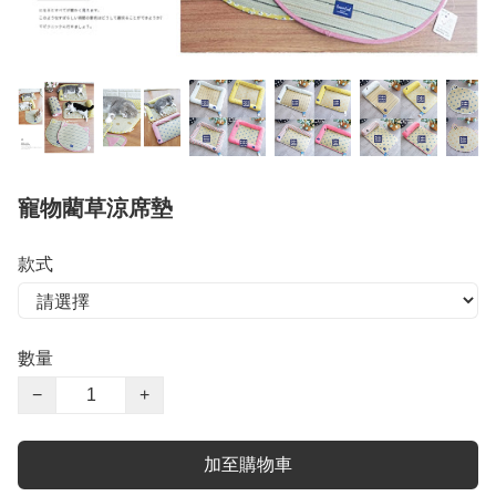
寵物藺草涼席墊
款式
數量
−
+
加至購物車