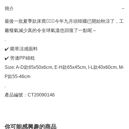
簡介
−
最後一批夏季款床窩🙋🏻‍♀️今年九月頭韓國已開始秋涼了，工
廠癈氣減少真的令全球氣溫也回復了一點呢～

.

✔️ 藺草涼感面料

✔️ 旁邊PP綿枕

Size: A-D款65x50x6cm, E-H款65x45cm, I-L款40x60cm, M-
P款55-46cm

.

產品編號：CT20090146
你可能感興趣的商品