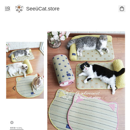
SeeüCat.store