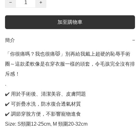
−
+
加至購物車
簡介
−
「你很痛嗎？我也很痛😾」別再給我戴上超硬的恥辱手術
圈～這款柔軟像是在穿衣服一樣的頭套，令毛孩完全沒有排
斥感！

.

✔️ 用於手術後、清潔美容、皮膚問題

✔️ 可折疊水洗，防水復合透氣材質

✔️ 調節穿脫方便，不影響寵物進食

Size: S頸圍12-25cm, M 頸圍20-32cm