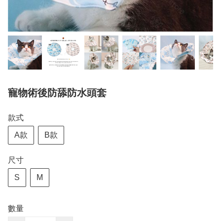
寵物術後防舔防水頭套
款式
A款
B款
尺寸
S
M
數量