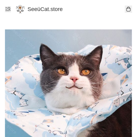
SeeüCat.store