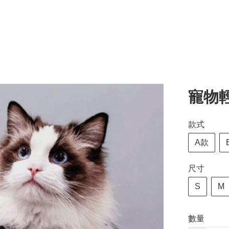
寵物
款式
A款
尺寸
S
M
數量