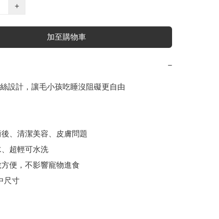
+
加至購物車
−
絲設計，讓毛小孩吃睡沒阻礙更自由

手術後、清潔美容、皮膚問題

水、超輕可水洗

穿脫方便，不影響寵物進食

圖中尺寸