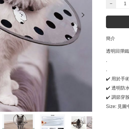
−
簡介
透明回彈鐵
.

.

✔️ 用於
✔️ 透明防
✔️ 調節
Size: 見