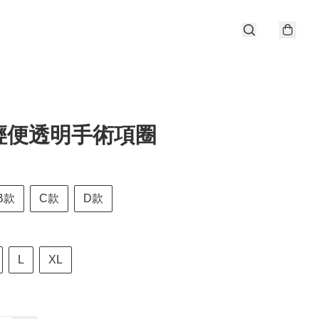
輕便透明手術項圈
B款
C款
D款
L
XL