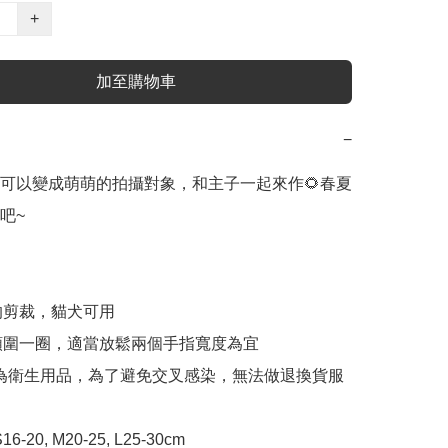
+
加至購物車
−
可以變成萌萌的拍攝對象，和主子一起來作🌻春夏
~

的剪裁，貓犬可用

物頸圍一圈，適當放鬆兩個手指寬度為宜

服為衛生用品，為了避免交叉感染，無法做退換貨服
16-20, M20-25, L25-30cm