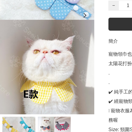
−
簡介
寵物領巾也
太陽花打扮吧
.

.

✔️ 純手工
✔️ 繞寵
❕ 寵物衣
務喔

Size: 頸圍S