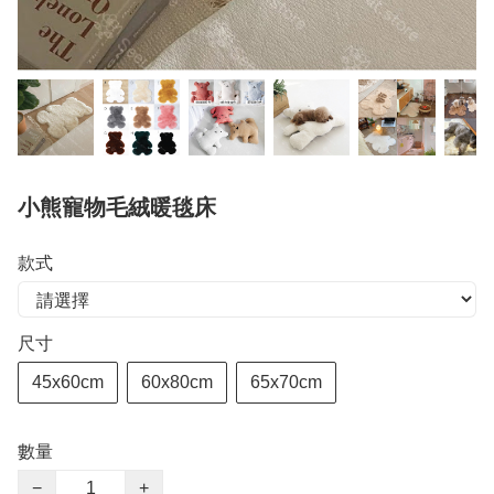
小熊寵物毛絨暖毯床
款式
尺寸
45x60cm
60x80cm
65x70cm
數量
−
+