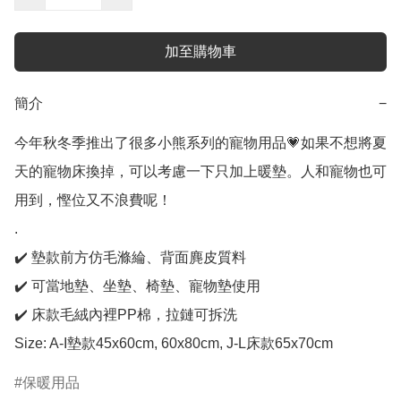
加至購物車
簡介
−
今年秋冬季推出了很多小熊系列的寵物用品💗如果不想將夏
天的寵物床換掉，可以考慮一下只加上暖墊。人和寵物也可
用到，慳位又不浪費呢！

.

✔️ 墊款前方仿毛滌綸、背面麂皮質料

✔️ 可當地墊、坐墊、椅墊、寵物墊使用

✔️ 床款毛絨內裡PP棉，拉鏈可拆洗

Size: A-I墊款45x60cm, 60x80cm, J-L床款65x70cm
保暖用品