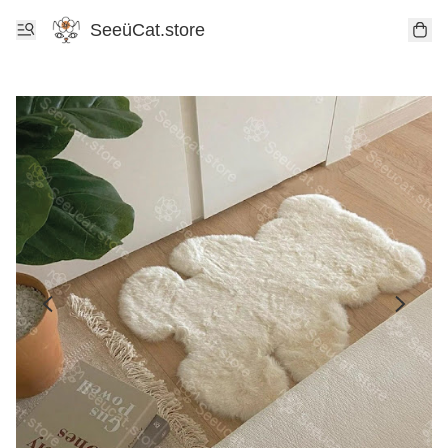
SeeüCat.store