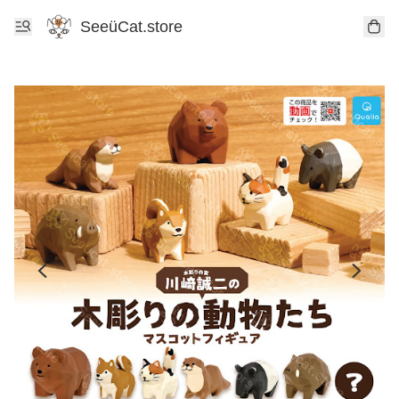
SeeüCat.store