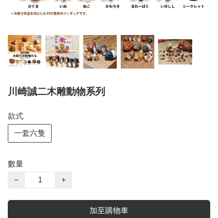
川崎誠二木雕動物系列
款式
一套六隻
數量
−
+
加至購物車