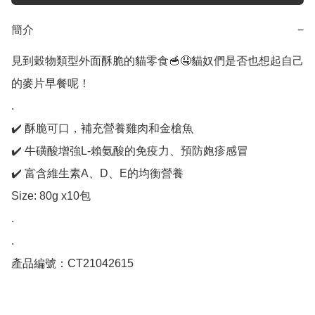
簡介
−
見到穀物類型外面酥脆的貓零食🥣🤤貓奴們是否也想起自己
的麥片早餐呢！

.

✔️ 酥脆可口，補充營養雞肉和金槍魚

✔️ 牛磺酸增強L-賴氨酸的免疫力、預防皰疹感冒

✔️ 富含維生素A、D、E的均衡營養

Size: 80g x10包

.

.

產品編號：CT21042615