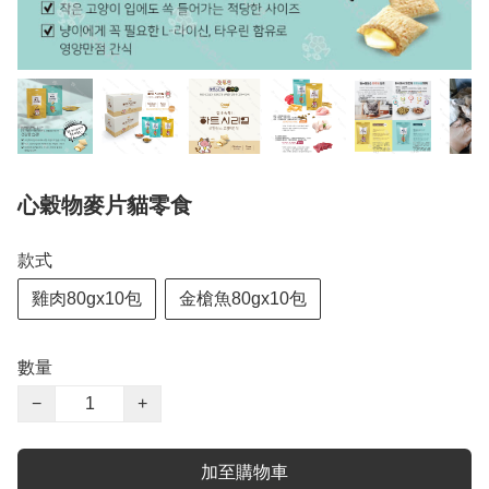
心穀物麥片貓零食
款式
雞肉80gx10包
金槍魚80gx10包
數量
−
+
加至購物車