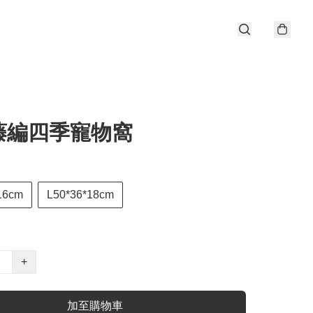
藤編四季寵物窩
16cm
L50*36*18cm
+
加至購物車