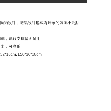
−
簡約設計，透氣設計也成為居家的裝飾小亮點

工編織，鐵絲支撑堅固耐用

取出，可磨爪

1*32*16cm, L50*36*18cm