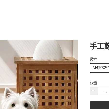
手工
尺寸
M41*32*
數量
−