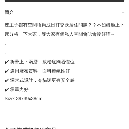
簡介
−
連主子都有空間唔夠成日打交既居住問題？？不如黎過上下
床分格一下大家，等大家有個私人空間會唔會較好喵～

.

.

✔️ 折疊上下兩層，放枱底夠哂慳位

✔️ 選用麻布質料，面料透氣性好

✔️ 洞穴式設計，令貓咪更有安全感

✔️ 承重力好
