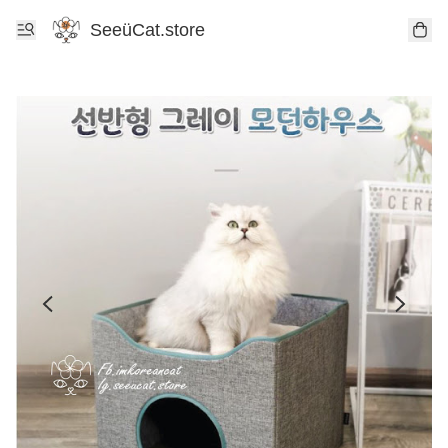
SeeüCat.store