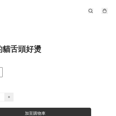
的貓舌頭好燙
+
加至購物車