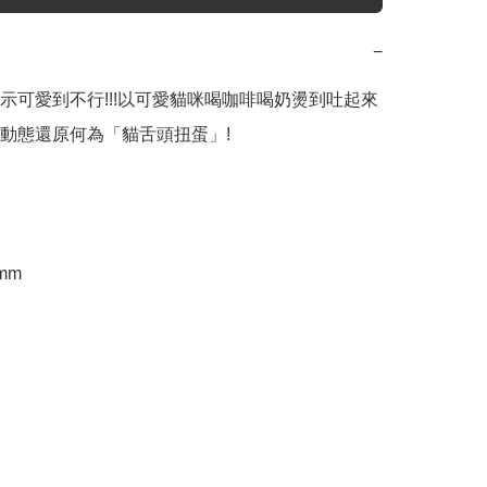
−
示可愛到不行!!!以可愛貓咪喝咖啡喝奶燙到吐起來
動態還原何為「貓舌頭扭蛋」!  

5mm