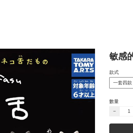
敏感
款式
一套四款
數量
−