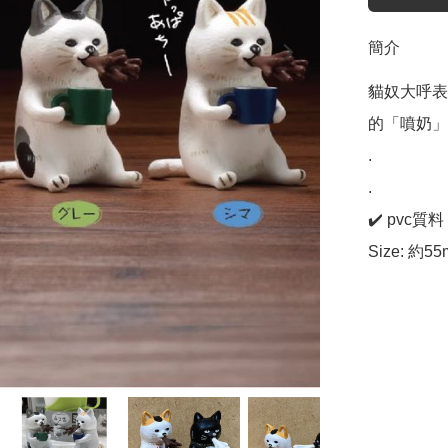
簡介
貓奴大呼表
的「噴奶」
.

.

✔️ pvc質料

Size: 約5