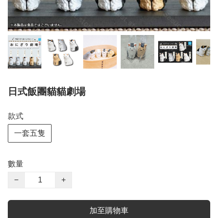
日式飯團貓貓劇場
款式
一套五隻
數量
−
+
加至購物車