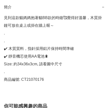
簡介
−
見到這款貓媽媽抱著貓BB款的時鐘🥰覺得好溫馨，木質掛
鐘可放在桌上或掛在牆上喔～

.

.

✔️ 木質質料，指針採用鋁片保持時間準確

✔️ 靜音機芯使用AA電池🔋

Size: 約34x36x3cm, 請看圖中尺寸

.

商品編號: CT21070176
你可能感興趣的商品