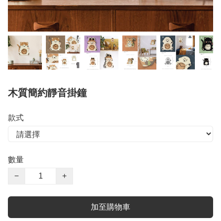
木質簡約靜音掛鐘
款式
數量
−
+
加至購物車