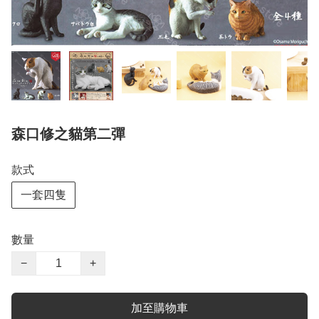
森口修之貓第二彈
款式
一套四隻
數量
−
+
加至購物車