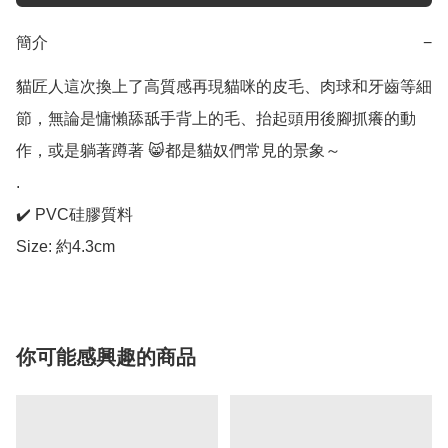
簡介
−
貓匠人這次換上了高質感再現貓咪的皮毛、肉球和牙齒等細
節，無論是慵懶舔舐手背上的毛、抬起頭用後腳抓癢的動
作，或是躺著蹲著 😸都是貓奴們常見的景象～

.

✔️ PVC硅膠質料

Size: 約4.3cm
你可能感興趣的商品