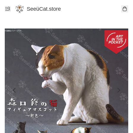
SeeüCat.store