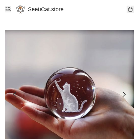
SeeüCat.store