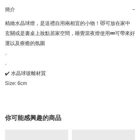
簡介
−
精緻水晶球燈，是送禮自用兩相宜的小物！😻可放在家中
玄關或是書桌上妝點居家空間，睡覺當夜燈使用💤可帶來好
運以及療癒的氛圍

.

.

✔️ 水晶球玻離材質

Size: 6cm
你可能感興趣的商品