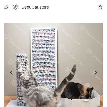
SeeüCat.store