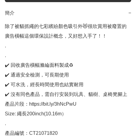
簡介
−
除了被貓抓繩的七彩繽紛顏色吸引外😻很欣賞用被廢置的
廣告橫幅這個環保設計概念，又好想入手了！！

.

.

✔️ 回收廣告橫幅滌綸面料製成♻️

✔️ 通過安全檢測，可長期使用

✔️ 可水洗，經長時間使用也結實耐用

✔️ 沒有同色產品，需自行安裝到玩具、貓樹、桌椅凳腳上

產品片段：https://bit.ly/3hNcPwU

Size: 繩長200inch(10.16m）

.

產品編號：CT21071820